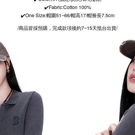
✔️Fabric:Cotton 100%
✔️One Size:帽圍51~66/帽高17/帽簷長7.5cm
/商品皆採預購，完成款項後約7~15天抵台出貨/