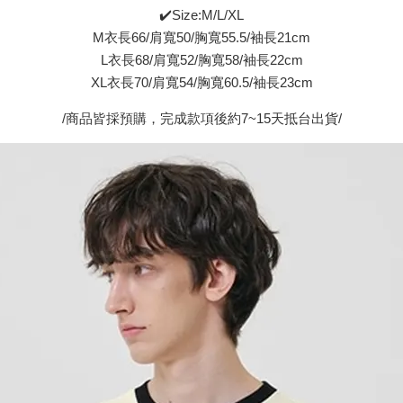
✔️Size:M/L/XL
M衣長66/肩寬50/胸寬55.5/袖長21cm
L衣長68/肩寬52/胸寬58/袖長22cm
XL衣長70/肩寬54/胸寬60.5/袖長23cm
/商品皆採預購，完成款項後約7~15天抵台出貨/