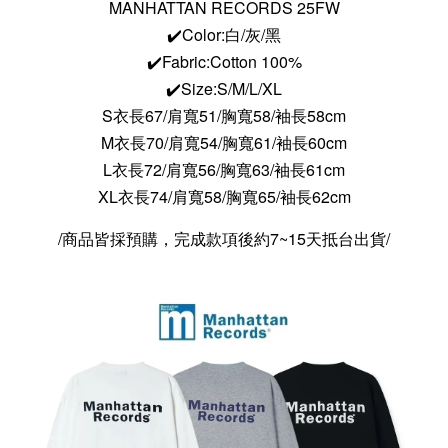
MANHATTAN RECORDS 25FW
✔️Color:白/灰/黑
✔️Fabric:Cotton 100%
✔️Size:S/M/L/XL
S衣長67/肩寬51/胸寬58/袖長58cm
M衣長70/肩寬54/胸寬61/袖長60cm
L衣長72/肩寬56/胸寬63/袖長61cm
XL衣長74/肩寬58/胸寬65/袖長62cm
/商品皆採預購，完成款項後約7~15天抵台出貨/