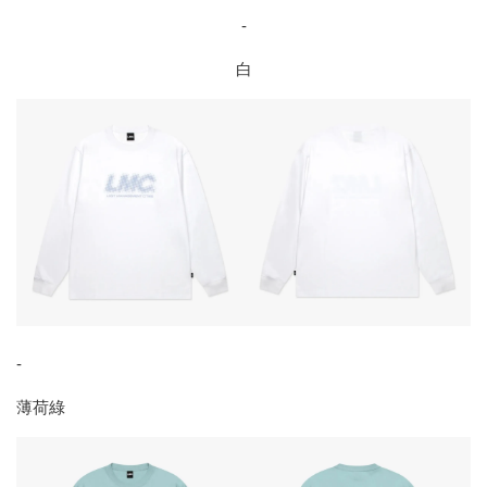
-
白
-
薄荷綠