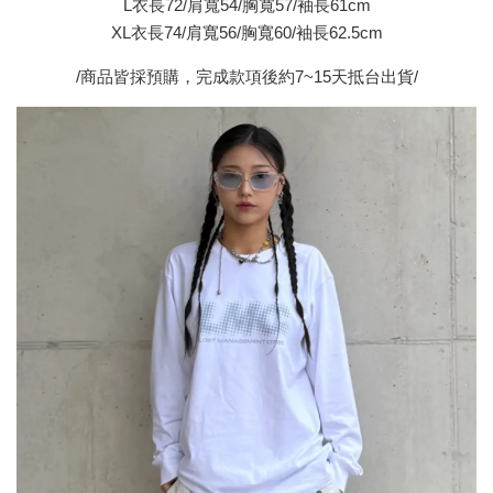
L衣長72/肩寬54/胸寬57/袖長61cm
XL衣長74/肩寬56/胸寬60/袖長62.5cm
/商品皆採預購，完成款項後約7~15天抵台出貨/