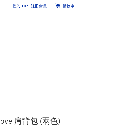
登入
OR
註冊會員
購物車
Cove 肩背包 (兩色)