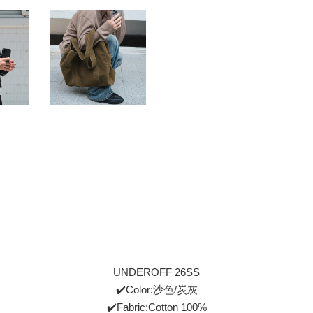
UNDEROFF 26SS
✔️Color:沙色/炭灰
✔️Fabric:Cotton 100%