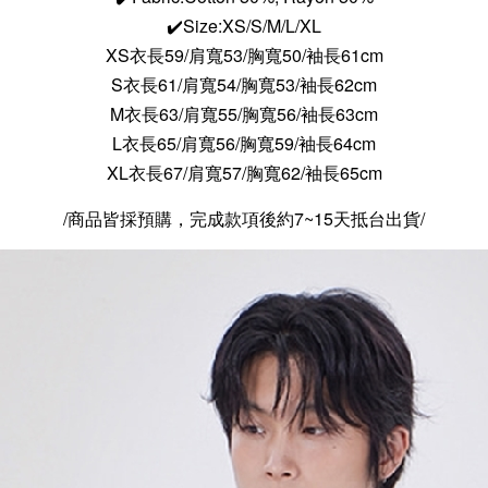
✔️Size:XS/S/M/L/XL
XS
衣長59/肩寬53/胸寬50/袖長61cm
S
衣長61/肩寬54/胸寬53/袖長62cm
M衣長63/肩寬55/胸寬56/袖長63cm
L
衣長65/肩寬56/胸寬59/袖長64cm
X
L
衣長67/肩寬57/胸寬62/袖長65cm
/商品皆採預購，完成款項後約7~15天抵台出貨/