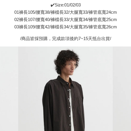
✔️Size:01/02/03
01褲長105/腰寬38/褲檔長32/大腿寬33/褲管底寬24cm
02褲長107/腰寬40/褲檔長33/大腿寬34/褲管底寬25cm
03褲長109/腰寬42/褲檔長34/大腿寬35/褲管底寬26cm
/商品皆採預購，完成款項後約7~15天抵台出貨/