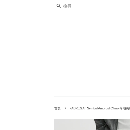
搜尋
›
首頁
FABREGAT Symbol Ambroid Chino 落地