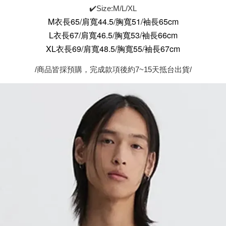
✔️Size:M/L/XL
M衣長65/肩寬44.5/胸寬51/袖長65cm
L衣長67/肩寬46.5/胸寬53/袖長66cm
XL
衣
長69/肩寬48.5/胸寬55/袖長67cm
/商品皆採預購，完成款項後約7~15天抵台出貨/