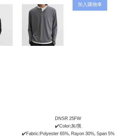
加入購物車
DNSR 25FW
✔️Color:灰/黑
✔️Fabric:Polyester 65%, Rayon 30%, Span 5%