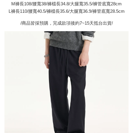
M褲長108/腰寬38/褲檔長34.8/大腿寬35.5/褲管底寬28cm
L褲長110/腰寬40.5/褲檔長35.6/大腿寬36.9/褲管底寬28.5cm
/商品皆採預購，完成款項後約7~15天抵台出貨/