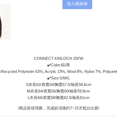
加入購物車
CONNECT KINLOCH 25FW
✔️Color:棕/黑
:Recycled Polyester 63%, Acrylic 19%, Wool 8%, Nylon 7%, Polyur
✔️Size:S/M/L
S衣長62/肩寬54/胸寬57.5/袖長58.6cm
M衣長64/肩寬56/胸寬60/袖長59.8cm
L衣長66/肩寬58/胸寬62.5/袖長61cm
/商品皆採預購，完成款項後約7~15天抵台出貨/