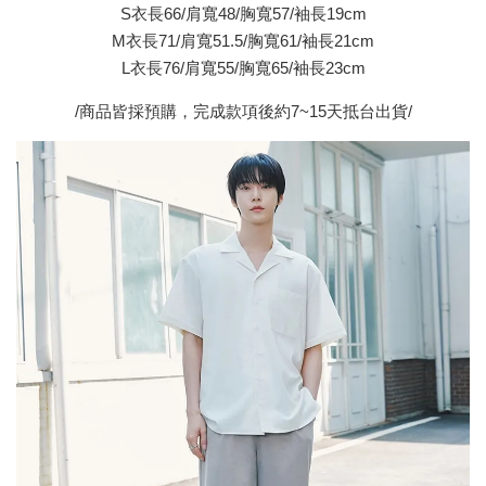
S衣長66/肩寬48/胸寬57/袖長19cm
M衣長71/肩寬51.5/胸寬61/袖長21cm
L衣長76/肩寬55/胸寬65/袖長23cm
/商品皆採預購，完成款項後約7~15天抵台出貨/