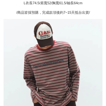
L衣長74.5/肩寬52/胸寬61.5/袖長64cm
/商品皆採預購，完成款項後約7~15天抵台出貨/