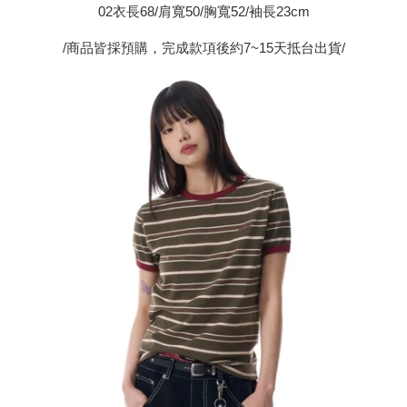
02衣長68/肩寬50/胸寬52/袖長23cm
/商品皆採預購，完成款項後約7~15天抵台出貨/