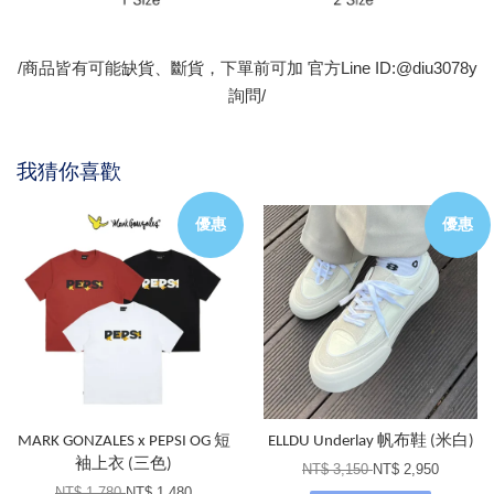
/商品皆有可能缺貨、斷貨，下單前可加 官方Line ID:@diu3078y
詢問/
我猜你喜歡
優惠
優惠
MARK GONZALES x PEPSI OG 短
ELLDU Underlay 帆布鞋 (米白)
袖上衣 (三色)
NT$ 3,150
NT$ 2,950
NT$ 1,780
NT$ 1,480