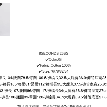
8SECONDS 26SS
✔️Color:棕
✔️Fabric:Cotton 100%
✔️Size:76/78/82/84
褲長104/
腰圍78.5/
臀圍109.5
/褲檔長32.5/大腿寬36.9/褲管底寬25.
8
-褲長105/
腰圍81/
臀圍112
/褲檔長33/大腿寬37.5/褲管底寬25.8
82-褲長107/
腰圍86/
臀圍117
/褲檔長34/大腿寬38.8/褲管底寬27c
4-褲長108/
腰圍89/
臀圍120
/褲檔長34.7/大腿寬39.5/褲管底寬27.8
/商品皆採預購，完成款項後約7~15天抵台出貨/