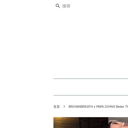
搜尋
›
首頁
BROWNBREATH x PAPA JOHNS Better 