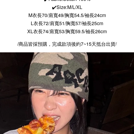
✔️Size:M/L/XL
M衣長70/肩寬49/胸寬54.5/袖長24cm
L衣長72/肩寬51/胸寬57/袖長25cm
XL衣長74/肩寬53/胸寬59.5/袖長26cm
/商品皆採預購，完成款項後約7~15天抵台出貨/