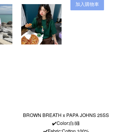
加入購物車
BROWN BREATH x PAPA JOHNS 25SS
✔️Color:白/綠
✔️Fabric:Cotton 100%